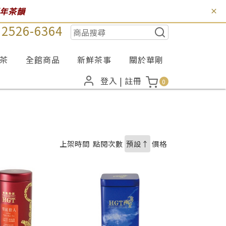
百年茶韻
) 2526-6364
茶
全館商品
新鮮茶事
關於華剛
登入
|
註冊
0
上架時間
點閱次數
預設↑
價格