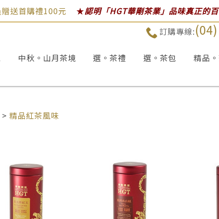
贈送首購禮100元
★
認明「HGT華剛茶業」品味真正的
(04
訂購專線:
區
中秋。山月茶境
選。茶禮
選。茶包
精品。
>
精品紅茶風味