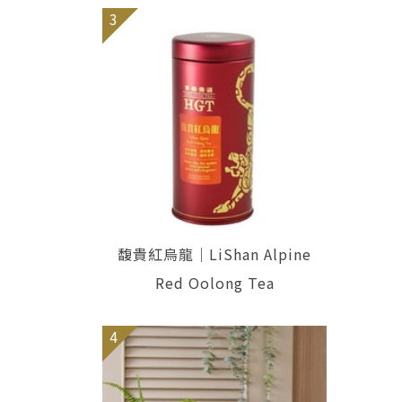
3
馥貴紅烏龍｜LiShan Alpine
Red Oolong Tea
4