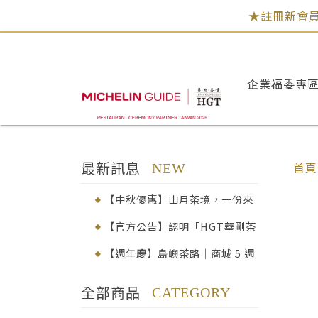
★註冊新會員
企業福委專
最新訊息
首頁
NEW
【中秋優惠】山月茶境，一份來
自臺灣高山的心意│早鳥92折
【官方公告】認明「HGT華剛茶
業」，品味真正的百年茶韻
【週年慶】島嶼茶路｜商城 5 週
年感謝祭
全部商品
CATEGORY