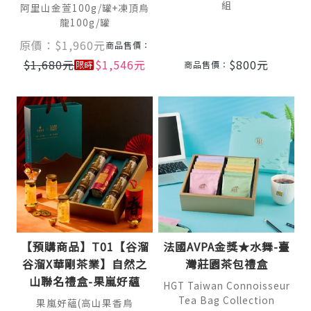
組
阿里山金萱100g/罐+凍頂烏
龍100g/罐
原價：
$
1,960
元
商品售價：
$
1,680
元
$
1,546
元
$
800
元
商品售價：
【預購商品】T01【谷溜
法國AVPA金獎★水舞-臺
谷溜X華剛茶業】自然之
灣莊園茶包禮盒
山聯名禮盒-果嵐好蘊
HGT Taiwan Connoisseur
Tea Bag Collection
果嵐好蘊(高山果香烏