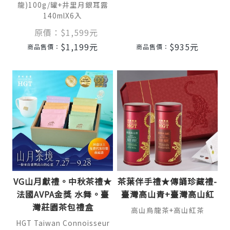
龍)100g/罐+井里月銀耳露
140mlX6入
原價：
$
1,599
元
$
1,199
元
$
935
元
商品售價：
商品售價：
VG山月獻禮。中秋茶禮★
茶葉伴手禮★傳誦珍藏禮-
法國AVPA金獎 水舞。臺
臺灣高山青+臺灣高山紅
灣莊園茶包禮盒
高山烏龍茶+高山紅茶
HGT Taiwan Connoisseur