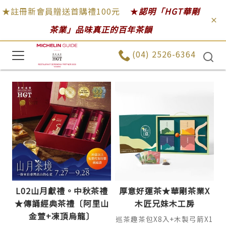
★註冊新會員贈送首購禮100元
★
認明「HGT華剛
茶業」品味真正的百年茶韻
(04) 2526-6364
L02山月獻禮。中秋茶禮
厚意好運茶★華剛茶業X
★傳誦經典茶禮〔阿里山
木匠兄妹木工房
金萱+凍頂烏龍〕
巡茶趣茶包X8入+木製弓箭X1