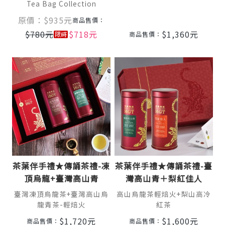
Tea Bag Collection
原價：
$
935
元
商品售價：
$
780
元
$
718
元
$
1,360
元
商品售價：
茶葉伴手禮★傳誦茶禮-凍
茶葉伴手禮★傳誦茶禮-臺
頂烏龍+臺灣高山青
灣高山青＋梨紅佳人
臺灣凍頂烏龍茶+臺灣高山烏
高山烏龍茶輕焙火+梨山高冷
龍青茶-輕焙火
紅茶
$
1,720
元
$
1,600
元
商品售價：
商品售價：