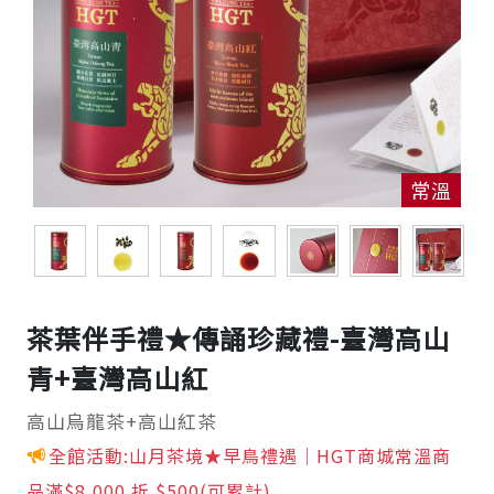
常溫
茶葉伴手禮★傳誦珍藏禮-臺灣高山
青+臺灣高山紅
高山烏龍茶+高山紅茶
全館活動:山月茶境★早鳥禮遇｜HGT商城常溫商
品滿$8,000 折 $500(可累計)