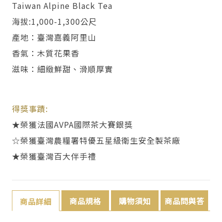
Taiwan Alpine Black Tea
海拔:1,000-1,300公尺
產地：臺灣嘉義阿里山
香氣：木質花果香
滋味：細緻鮮甜、滑順厚實
得獎事蹟:
★榮獲法國AVPA國際茶大賽銀獎
☆榮獲臺灣農糧署特優五星級衛生安全製茶廠
★榮獲臺灣百大伴手禮
商品規格
購物須知
商品問與答
商品詳細