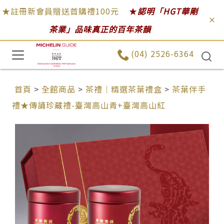
★註冊新會員贈送首購禮100元
★
認明「HGT華剛
茶業」品味真正的百年茶韻
(04) 2526-6364
首頁
>
全館商品
>
茶禮｜精選茶葉禮盒
>
茶葉伴手
禮★傳誦珍藏禮-臺灣高山青+臺灣高山紅