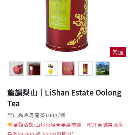
常溫
龍韻梨山｜LiShan Estate Oolong
Tea
梨山高冷烏龍茶100g/罐
全館活動:山月茶境★早鳥禮遇｜HGT商城常溫商
品滿$8,000 折 $500(可累計)