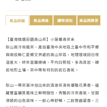
商品規格
購物須知
商品問與答
商品詳細
【臺灣精選莊園高山茶】小葉欉青茶系
梨山高冷烏龍茶，產自臺灣中央地區之臺中市和平鄉
與南投縣仁愛鄉交界處的高山茶區，地理環境因日夜
溫差大，終年雲霧繚繞，平均日照短，多為頁岩、礫
岩地形土壤，茶中帶有特別的岩石香氣。
梨山一帶茶葉沖泡出來的清澈茶湯有優雅花果香，蘊
藏豐富礦質風味之鮮明個性，秀雅的冷冽香氣，甘甜
滑順的出色滋味，一飲心神舒暢，二飲唇齒留香，三