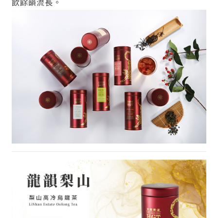
飲餘韻流長。