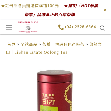
★註冊新會員贈送首購禮100元
★
認明「HGT華剛
茶業」品味真正的百年茶韻
(04) 2526-6364
首頁
>
全館商品
>
茶葉｜傳誦特色產區茶
>
龍韻梨
山｜LiShan Estate Oolong Tea