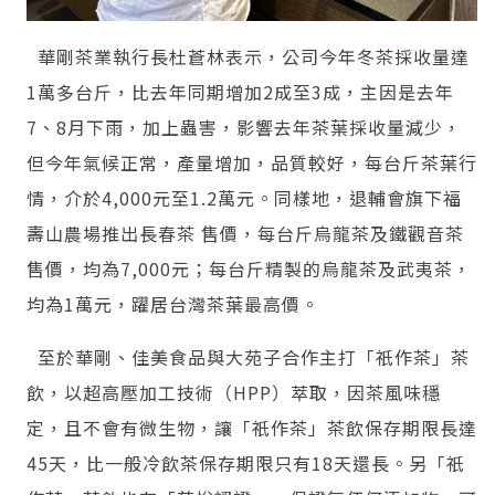
華剛茶業執行長杜蒼林表示，公司今年冬茶採收量達
1萬多台斤，比去年同期增加2成至3成，主因是去年
7、8月下雨，加上蟲害，影響去年茶葉採收量減少，
但今年氣候正常，產量增加，品質較好，每台斤茶葉行
情，介於4,000元至1.2萬元。同樣地，退輔會旗下福
壽山農場推出長春茶 售價，每台斤烏龍茶及鐵觀音茶
售價，均為7,000元；每台斤精製的烏龍茶及武夷茶，
均為1萬元，躍居台灣茶葉最高價。
至於華剛、佳美食品與大苑子合作主打「祇作茶」茶
飲，以超高壓加工技術（HPP）萃取，因茶風味穩
定，且不會有微生物，讓「祇作茶」茶飲保存期限長達
45天，比一般冷飲茶保存期限只有18天還長。另「祇