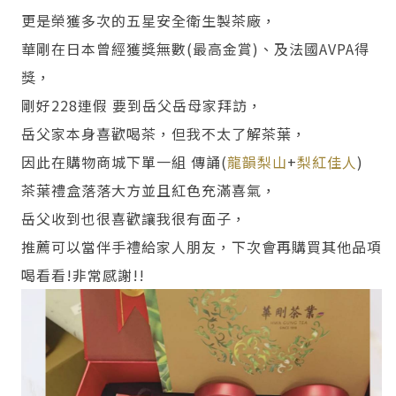
更是榮獲多次的五星安全衛生製茶廠，
華剛在日本曾經獲獎無數(最高金賞)、及法國AVPA得
獎，
剛好228連假 要到岳父岳母家拜訪，
岳父家本身喜歡喝茶，但我不太了解茶葉，
因此在購物商城下單一組 傳誦(
龍韻梨山
+
梨紅佳人
)
茶葉禮盒落落大方並且紅色充滿喜氣，
岳父收到也很喜歡讓我很有面子，
推薦可以當伴手禮給家人朋友，下次會再購買其他品項
喝看看!非常感謝!!