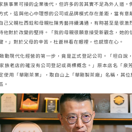
家族事業可接的企業後代，但許多的苦其實不足為外人道。
方式，這與他心中理想的公司或品牌模式存在差距，當有意
自己父親杜西銓和母親杜陳秀藝持續溝通，有時甚至是很激
持他對於改變的堅持。「我的母親很願意接受新觀念，她的
鍵。」對於父母的辛苦，杜蒼林看在眼裡，也感懷在心。
啟動現代化經營的第一步，竟是正式登記公司。「坦白說
家族老店的確沒有公司登記或商標概念。」原本店名「泉
定使用「華剛茶業」，取自山上「華剛製茶廠」名稱，其位於海
區。