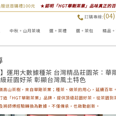
贈送首購禮100元
★
認明「HGT華剛茶業」品味真正的
(04
訂購專線:
區
中秋。山月茶境
選。茶禮
選。茶包
精品。
導
】運用大數據種茶 台灣精品莊園茶：華
級莊園好茶 彰顯台灣風土特色
嶺高山茶樹，來自華剛茶業；種茶、做茶的用心，延續百年
打造「HGT華剛茶業」品牌，提供頂級莊園好茶，從茶園到
及將師傅經驗轉換為數據，不僅傳承，也啟動創新。