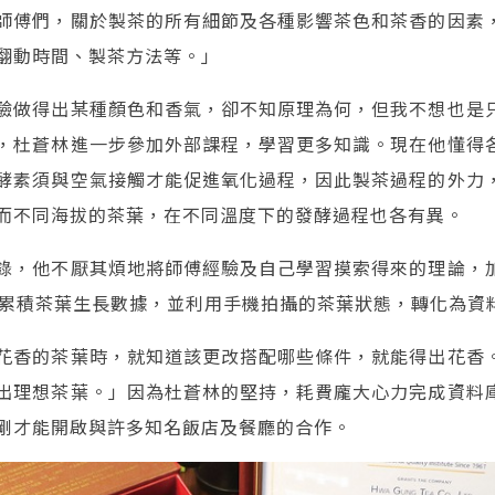
師傅們，關於製茶的所有細節及各種影響茶色和茶香的因素
翻動時間、製茶方法等。」
驗做得出某種顏色和香氣，卻不知原理為何，但我不想也是
，杜蒼林進一步參加外部課程，學習更多知識。現在他懂得
酵素須與空氣接觸才能促進氧化過程，因此製茶過程的外力
而不同海拔的茶葉，在不同溫度下的發酵過程也各有異。
錄，他不厭其煩地將師傅經驗及自己學習摸索得來的理論，
，累積茶葉生長數據，並利用手機拍攝的茶葉狀態，轉化為資
花香的茶葉時，就知道該更改搭配哪些條件，就能得出花香
出理想茶葉。」因為杜蒼林的堅持，耗費龐大心力完成資料
剛才能開啟與許多知名飯店及餐廳的合作。