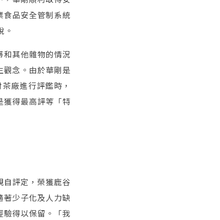
飲業食品安全管制系統
說。
蒂和其他雜物的情況
生觀念。由於華剛是
對茶廠進行評鑑時，
是獲得最高評等「特
親自評定，榮獲鹿谷
隨著少子化及人力缺
經驗得以保留。「我