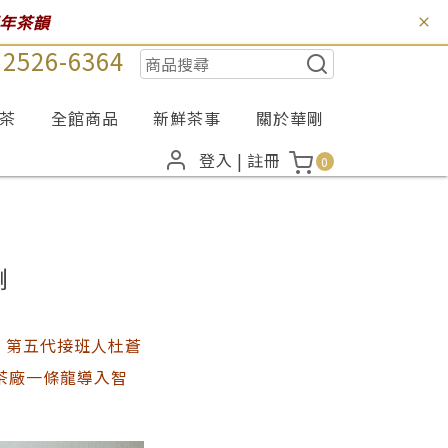
百年茶韻
) 2526-6364
茶
全館商品
新鮮茶事
關於華剛
登入
|
註冊
0
剛
。第五代接班人杜蒼
茶廠一條龍導入智