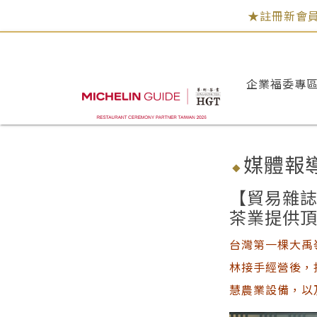
★註冊新會員
企業福委專
媒體報
【貿易雜誌
茶業提供頂
台灣第一棵大禹
林接手經營後，
慧農業設備，以