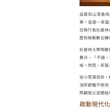
品嘗梨山清香烏
業。這是一家誕
任執行長杜蒼林
歷到啟動數位轉
杜蒼林大學時期
養分，「不過，
域。然而，茶葉
從小耳濡目染，
泡茶都難不倒他
照顧祖父並開始
啟動現代化