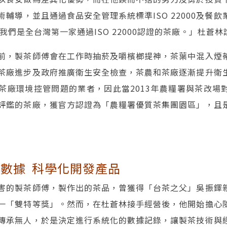
術輔導，並且通過食品安全管理系統標準ISO 22000及餐
「我們是全台灣第一家通過ISO 22000認證的茶廠。」杜蒼林
前，製茶師傅會在工作時抽菸及嚼檳榔提神，茶葉中混入煙
茶廠進步及政府推廣衛生安全檢查，茶農和茶廠逐漸提升衛
茶廠環境控管問題的業者，因此當2013年農糧署與茶改場
評鑑的茶廠，獲官方認證為「農糧署優質茶集團園區」，且
數據 科學化開發產品
害的製茶師傅，製作出的茶品，曾獲得「台茶之父」吳振鐸
一「雙特等獎」。然而，在杜蒼林接手經營後，他開始擔心
傳承無人，於是決定進行系統化的數據記錄，讓製茶技術與