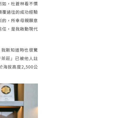
例如，杜蒼林看不慣
顛覆過往的成功經驗
烈的，所幸母親願意
信任，是我啟動現代
，我剛知道時也很驚
芳茶莊」已被他人註
拔高度2,500公