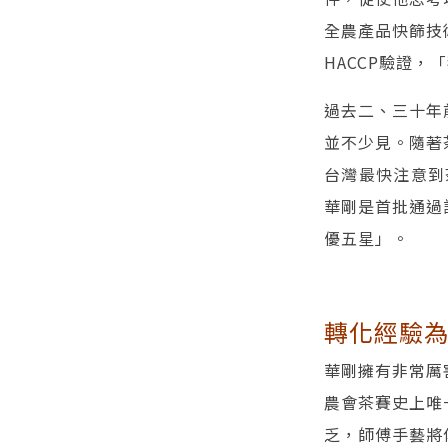
全農產品快篩技
HACCP驗證，
過去二、三十年
並不少見。隨著
台灣最快注意到
華剛是首批通過
優五星」。
轉化經驗為
華剛擁有非常厲
農會茶賽史上唯
乏，師傅手藝將