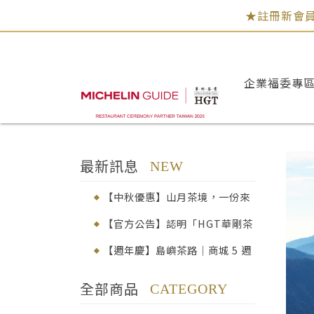
★註冊新會員
企業福委專
最新訊息
NEW
【中秋優惠】山月茶境，一份來
自臺灣高山的心意│早鳥92折
【官方公告】認明「HGT華剛茶
業」，品味真正的百年茶韻
【週年慶】島嶼茶路｜商城 5 週
年感謝祭
全部商品
CATEGORY