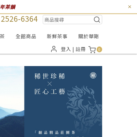
百年茶韻
) 2526-6364
茶
全館商品
新鮮茶事
關於華剛
登入
|
註冊
0