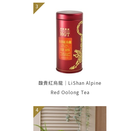
3
馥貴紅烏龍｜LiShan Alpine
Red Oolong Tea
4