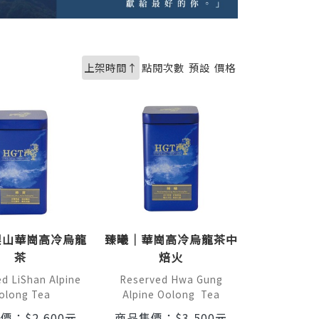
上架時間↑
點閱次數
預設
價格
梨山華崗高冷烏龍
臻曦｜華崗高冷烏龍茶中
茶
焙火
d LiShan Alpine
Reserved Hwa Gung
olong Tea
Alpine Oolong Tea
售價：
$
2,600
元
商品售價：
$
3,500
元