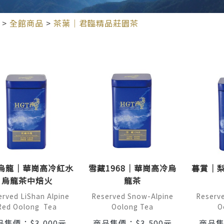
>
全館商品
>
茶葉｜君臨精品莊園茶
烏龍｜華崗高冷紅水
雪藏1968｜華崗高冷烏
暮賞｜
烏龍茶中焙火
龍茶
rved LiShan Alpine
Reserved Snow-Alpine
Reserve
Red Oolong Tea
Oolong Tea
O
品售價：
$
3,000
元
商品售價：
$
3,500
元
商品