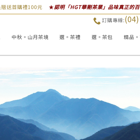
贈送首購禮100元
★
認明「HGT華剛茶業」品味真正的
(04
訂購專線:
區
中秋。山月茶境
選。茶禮
選。茶包
精品。