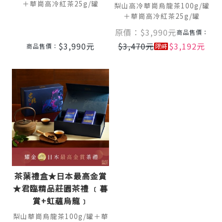
＋華崗高冷紅茶25g/罐
梨山高冷華崗烏龍茶100g/罐
＋華崗高冷紅茶25g/罐
原價：
$
3,990
元
商品售價：
$
3,990
元
$
3,470
元
$
3,192
元
商品售價：
茶葉禮盒★日本最高金賞
★君臨精品莊園茶禮 ﹝暮
賞+虹蘊烏龍﹞
梨山華崗烏龍茶100g/罐＋華