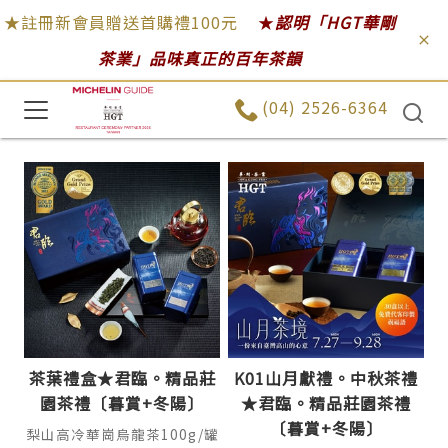
★註冊新會員贈送首購禮100元
★
認明「HGT華剛
茶業」品味真正的百年茶韻
(04) 2526-6364
茶葉禮盒★君臨。精品莊
K01山月獻禮。中秋茶禮
園茶禮〔暮賞+冬陽〕
★君臨。精品莊園茶禮
〔暮賞+冬陽〕
梨山高冷華崗烏龍茶100g/罐