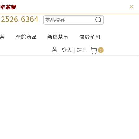
百年茶韻
) 2526-6364
茶
全館商品
新鮮茶事
關於華剛
登入
|
註冊
0
線上
線上
諮詢
諮詢
結帳
結帳
0
0
(
(
)
)