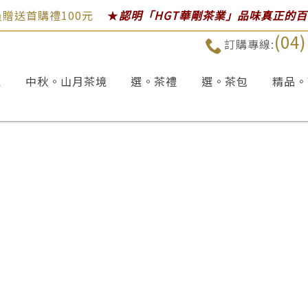
贈送首購禮100元
★
認明「HGT華剛茶業」品味真正的
(04
訂購專線:
區
中秋。山月茶境
選。茶禮
選。茶包
精品。