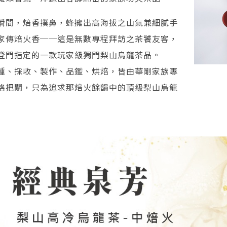
瞬間，焙香撲鼻，蜂擁出高海拔之山氣兼細膩手
家傳焙火香──這是無數專程拜訪之茶饕友客，
登門指定的一款玩家級獨門梨山烏龍茶品。
種、採收、製作、品鑑、烘焙，皆由華剛家族專
格把關，只為追求那焙火餘韻中的頂級梨山烏龍