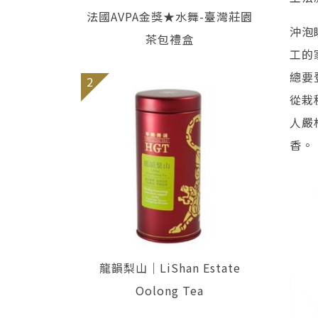
法國AVPA金獎★水舞-臺灣莊園
沖泡
茶包禮盒
工的
總要
2
從栽
人嚴
香。
龍韻梨山｜LiShan Estate
Oolong Tea