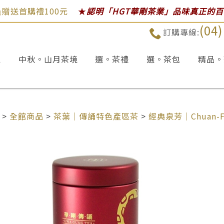
贈送首購禮100元
★
認明「HGT華剛茶業」品味真正的
(04
訂購專線:
區
中秋。山月茶境
選。茶禮
選。茶包
精品。
>
全館商品
>
茶葉｜傳誦特色產區茶
>
經典泉芳｜Chuan-Fang