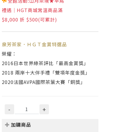
全館活動:山月茶境★早鳥
禮遇｜HGT商城常溫商品滿
$8,000 折 $500(可累計)
泉芳茶家．ＨＧＴ金賞特選品
榮耀：
2016日本世界綠茶評比「最高金賞獎」
2018 兩岸十大伴手禮「雙項年度金獎」
2020法國AVPA國際茶葉大賽「銅獎」
-
+
加購商品