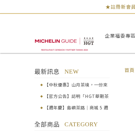
★註冊新會員
企業福委專
首頁
最新訊息
NEW
【中秋優惠】山月茶境，一份來
自臺灣高山的心意│早鳥92折
【官方公告】認明「HGT華剛茶
業」，品味真正的百年茶韻
【週年慶】島嶼茶路｜商城 5 週
年感謝祭
全部商品
CATEGORY