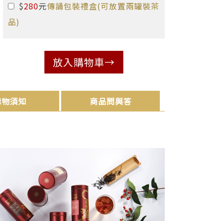
$
280
元
傳誦包裝禮盒(可放置兩罐裝茶
品)
放入購物車
購物須知
商品問與答