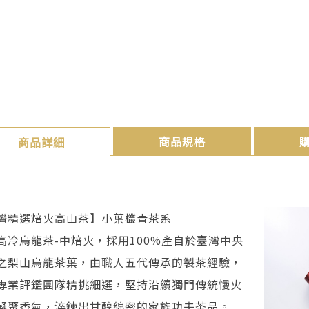
商品規格
商品詳細
灣精選焙火高山茶】小葉欉青茶系
高冷烏龍茶-中焙火，採用100%產自於臺灣中央
之梨山烏龍茶葉，由職人五代傳承的製茶經驗，
專業評鑑團隊精挑細選，堅持沿續獨門傳統慢火
凝聚香氣，淬鍊出甘醇綿密的家族功夫茶品。