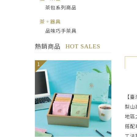
茶包系列商品
茶。器具
品味巧手茶具
熱銷商品
HOT SALES
1
【臺
梨山
地區
搭配
工法