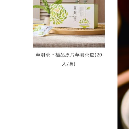
華剛茶。極品原片華剛茶包(20
入/盒)