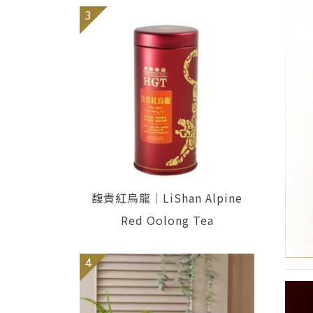
3
馥貴紅烏龍｜LiShan Alpine
Red Oolong Tea
4