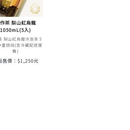
作茶 梨山紅烏龍
1050mL(5入)
茶 梨山紅烏龍冷泡茶 5
 中重烘焙(含冷藏配送運
費)
品售價：
$
1,250
元