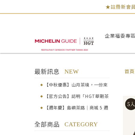
★註冊新會員
企業福委專
最新訊息
首頁
NEW
【中秋優惠】山月茶境，一份來
自臺灣高山的心意│早鳥92折
【官方公告】認明「HGT華剛茶
業」，品味真正的百年茶韻
【週年慶】島嶼茶路｜商城 5 週
年感謝祭
全部商品
CATEGORY