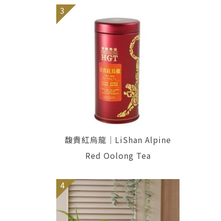
3
馥貴紅烏龍｜LiShan Alpine
Red Oolong Tea
4