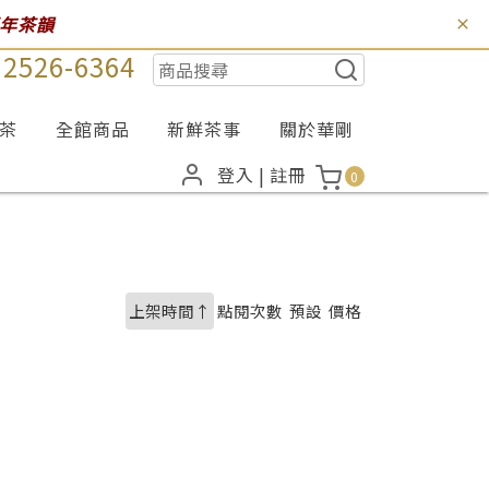
百年茶韻
) 2526-6364
茶
全館商品
新鮮茶事
關於華剛
登入
|
註冊
0
上架時間↑
點閱次數
預設
價格