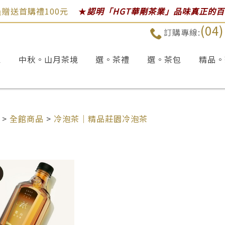
贈送首購禮100元
★
認明「HGT華剛茶業」品味真正的
(04
訂購專線:
區
中秋。山月茶境
選。茶禮
選。茶包
精品。
>
全館商品
>
冷泡茶｜精品莊園冷泡茶