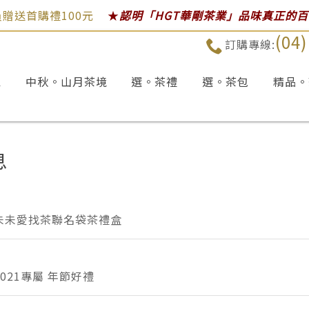
贈送首購禮100元
★
認明「HGT華剛茶業」品味真正的
(04
訂購專線:
區
中秋。山月茶境
選。茶禮
選。茶包
精品。
息
未未愛找茶聯名袋茶禮盒
021專屬 年節好禮