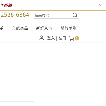
百年茶韻
) 2526-6364
茶
全館商品
新鮮茶事
關於華剛
登入
|
註冊
0