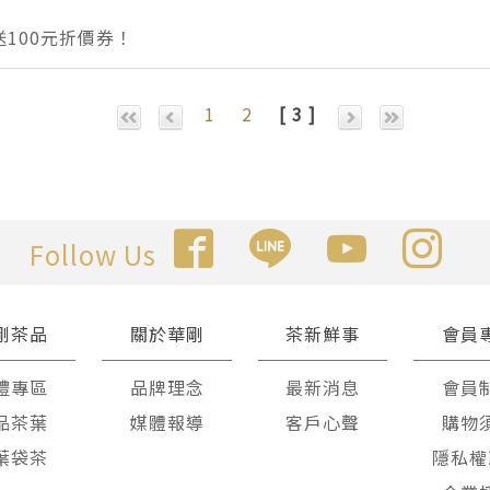
100元折價券！
1
2
[ 3 ]
Follow Us
剛茶品
關於華剛
茶新鮮事
會員
禮專區
品牌理念
最新消息
會員
品茶葉
媒體報導
客戶心聲
購物
葉袋茶
隱私權