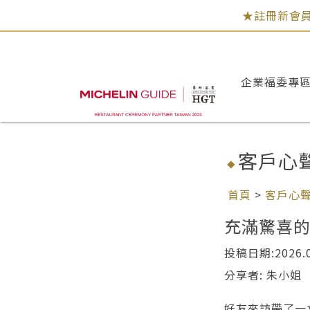
★註冊新會員
企業福委專
客戶心
首頁
>
客戶心
充滿驚喜
投稿日期:2026.0
分享者: 朱小姐
好友來訪帶了一