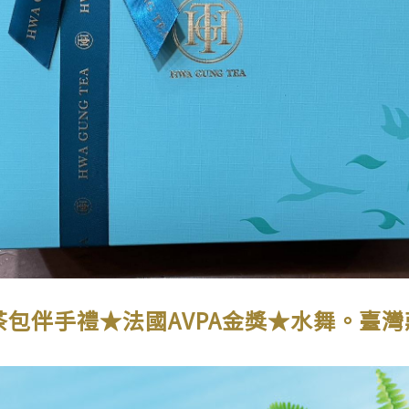
茶包伴手禮★法國AVPA金獎★水舞。臺