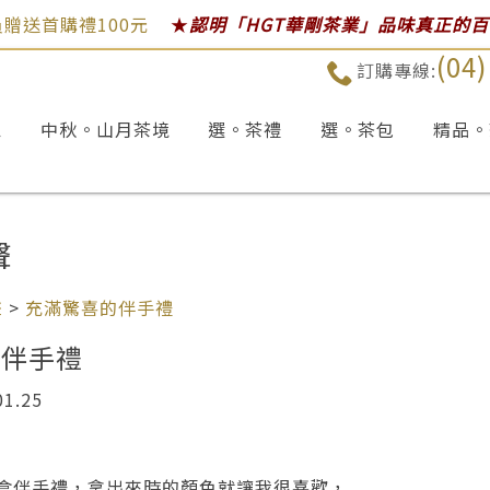
贈送首購禮100元
★
認明「HGT華剛茶業」品味真正的
(04
訂購專線:
區
中秋。山月茶境
選。茶禮
選。茶包
精品。
聲
聲
>
充滿驚喜的伴手禮
的伴手禮
1.25
盒伴手禮，拿出來時的顏色就讓我很喜歡，