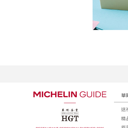
華
送
精
原