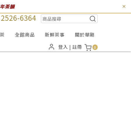
百年茶韻
) 2526-6364
茶
全館商品
新鮮茶事
關於華剛
登入
|
註冊
0