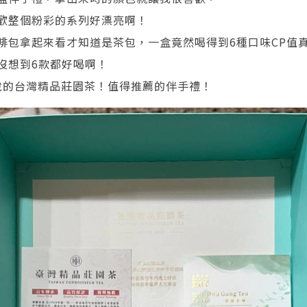
歡整個粉彩的系列好漂亮啊！
啡包拿起來看才知道是茶包，一盒竟然喝得到6種口味CP值
沒想到6款都好喝啊！
說的台灣精品莊園茶！值得推薦的伴手禮！